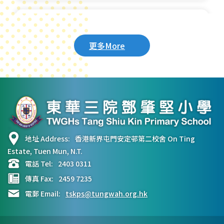
「正向一分鐘短片」 關愛校園
更多More
地址 Address:
香港新界屯門安定邨第二校舍 On Ting
Estate, Tuen Mun, N.T.
電話 Tel:
2403 0311
傳真 Fax:
2459 7235
電郵 Email:
tskps@tungwah.org.hk