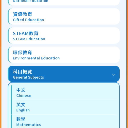
National Education
資優教育
Gifted Education
STEAM教育
STEAM Education
環保教育
Environmental Education
科目概覽
General Subjects
中文
Chinese
英文
English
數學
Mathematics