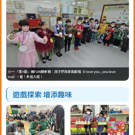
遊走
導個
」
景
文
，並
的成
主題
小一 「家+愛」繽FUN顯孝親：孩子們為家長獻唱《I love you , you love
「
未？
me》。看！多投入呢！
愛
遊戲探索 增添趣味