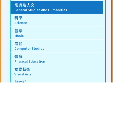
常識及人文
General Studies and Humanities
科學
Science
音樂
Music
電腦
Computer Studies
體育
Physical Education
視覺藝術
Visual Arts
普通話
Putonghua
圖書
Library
德育及公民教育
Moral and Civic Education