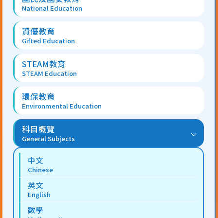
National Education
資優教育
Gifted Education
STEAM教育
STEAM Education
環保教育
Environmental Education
科目概覽
General Subjects
中文
Chinese
英文
English
數學