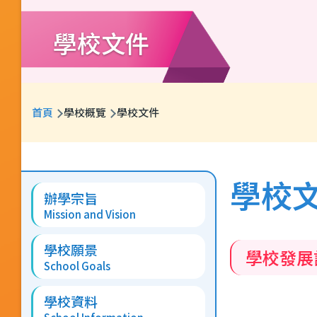
學校文件
導
首頁
學校概覽
學校文件
航
連
Main
結
學校
辦學宗旨
navigation
Mission and Vision
學校願景
學校發展
School Goals
學校資料