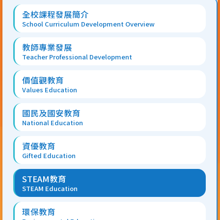
Main
全校課程發展簡介
navigation
School Curriculum Development Overview
教師專業發展
Teacher Professional Development
價值觀教育
Values Education
國民及國安教育
National Education
資優教育
Gifted Education
STEAM教育
STEAM Education
環保教育