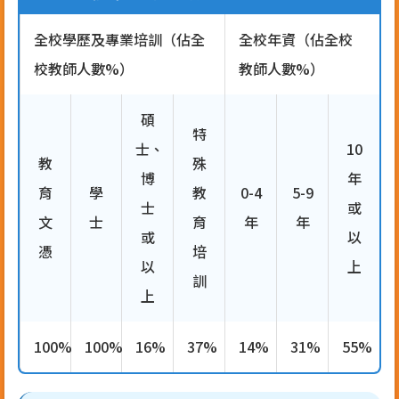
全校學歷及專業培訓（佔全
全校年資（佔全校
校教師人數%）
教師人數%）
碩
特
士、
10
教
殊
博
年
育
學
教
0-4
5-9
士
或
文
士
育
年
年
或
以
憑
培
以
上
訓
上
100%
100%
16%
37%
14%
31%
55%