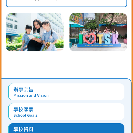
Main
辦學宗旨
navigation
Mission and Vision
學校願景
School Goals
學校資料