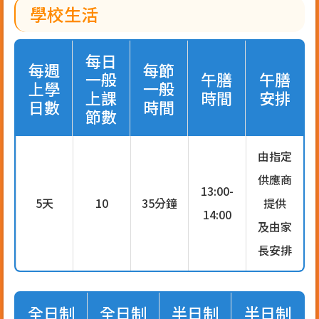
學校生活
每日
每週
每節
一般
午膳
午膳
上學
一般
上課
時間
安排
日數
時間
節數
由指定
供應商
13:00-
5天
10
35分鐘
提供
14:00
及由家
長安排
全日制
全日制
半日制
半日制