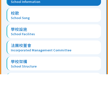
School Information
校歌
School Song
學校設施
School Facilites
法團校董會
Incorporated Management Committee
學校架構
School Structure
學校文件
School Documents
學校校訊
School Newsletter