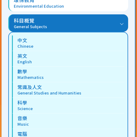
環保教育
Environmental Education
科目概覽
General Subjects
中文
Chinese
英文
English
數學
Mathematics
常識及人文
General Studies and Humanities
科學
Science
音樂
Music
電腦