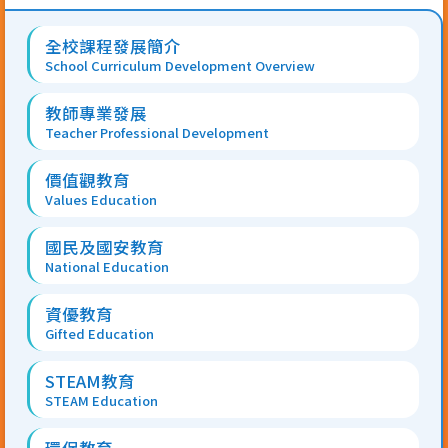
Main
全校課程發展簡介
navigation
School Curriculum Development Overview
教師專業發展
Teacher Professional Development
價值觀教育
Values Education
國民及國安教育
National Education
資優教育
Gifted Education
STEAM教育
STEAM Education