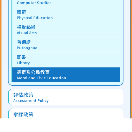
Computer Studies
體育
Physical Education
視覺藝術
Visual Arts
普通話
Putonghua
圖書
Library
德育及公民教育
Moral and Civic Education
評估政策
Assessment Policy
家課政策
Homework Policy