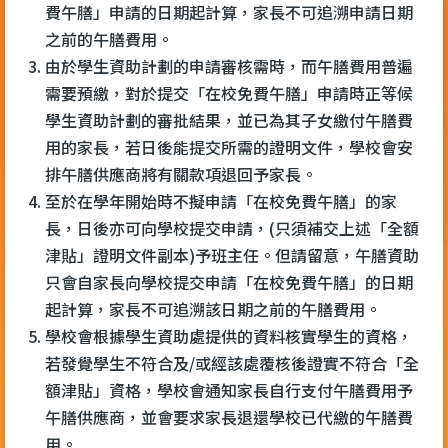
費午膳」申請的日期起計算，家長不可追溯申請日期
之前的午膳費用。
由於學生資助計劃的申請審核需時，而午膳費用普遍
需要預繳，對於提交「在校免費午膳」申請時正等候
學生資助計劃的審批結果，並已為其子女繳付午膳費
用的家長，若日後能提交所需的證明文件，學校會安
排午膳供應商將有關款項退回予家長。
至於在學年開始時不擬申請「在校免費午膳」的家
長，日後亦可向學校提交申請，(只須補交上述「全額
津貼」證明文件副本)予班主任。但請留意，午膳資助
只會自家長向學校提交申請「在校免費午膳」的日期
起計算，家長不可追溯該日期之前的午膳費用。
學校會根據學生資助處提供的資料核實學生的資格，
若發覺學生不符合及/或經該處覆核後證實不符合「全
額津貼」資格，學校會通知家長自行支付午膳費用予
午膳供應商，並會要求家長退還學校已代繳的午膳費
用。