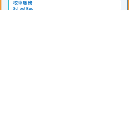
校車服務
School Bus
校服
School Uniforms
午膳安排
Lunch Catering
熱帶氣旋及暴雨措施
Tropical Cyclone and Rainstorm Measures
家長學堂
Parent Academy