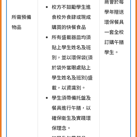
商會於每
校方不鼓勵學生進
學年贈送
所需預備
食校外食肆或現成
環保餐具
物品
購買的快餐食品
一套全校
所有盛載器皿均須
訂購午膳
貼上學生姓名及班
學生。
別，並以環保袋(須
於袋外當眼處貼上
學生姓名及班別)盛
載，以資識別。
學生須帶備托盤及
餐具進行午膳，以
確保衛生及實踐環
保理念。