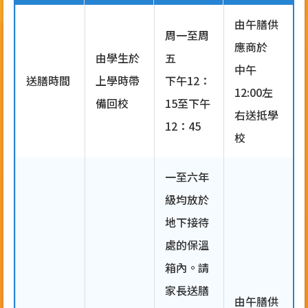
由午膳供
周一至周
應商於
由學生於
五
中午
送膳時間
上學時帶
下午12：
12:00左
備回校
15至下午
右送抵學
12：45
校
一至六年
級均放於
地下接待
處的保溫
箱內。請
家長送膳
由午膳供