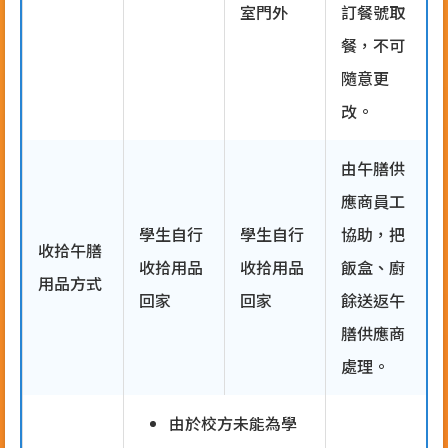
室門外
訂餐號取
餐，不可
隨意更
改。
由午膳供
應商員工
學生自行
學生自行
協助，把
收拾午膳
收拾用品
收拾用品
飯盒、廚
用品方式
回家
回家
餘送返午
膳供應商
處理。
由於校方未能為學