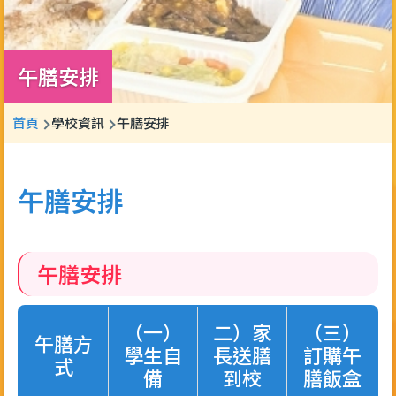
午膳安排
導
首頁
學校資訊
午膳安排
航
連
午膳安排
結
午膳安排
（一）
二）家
（三）
午膳方
學生自
長送膳
訂購午
式
備
到校
膳飯盒