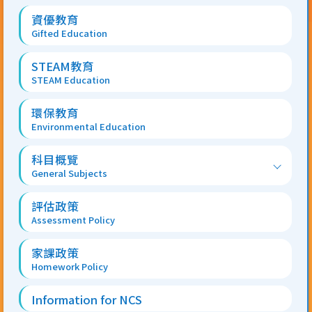
資優教育
Gifted Education
STEAM教育
STEAM Education
環保教育
Environmental Education
科目概覽
General Subjects
評估政策
Assessment Policy
家課政策
Homework Policy
Information for NCS