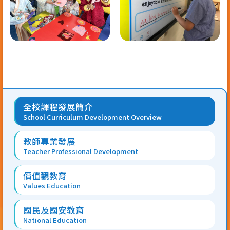
Main
全校課程發展簡介
navigation
School Curriculum Development Overview
教師專業發展
Teacher Professional Development
價值觀教育
Values Education
國民及國安教育
National Education