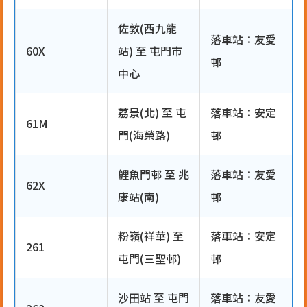
佐敦(西九龍
落車站：友愛
60X
站) 至 屯門巿
邨
中心
荔景(北) 至 屯
落車站：安定
61M
門(海榮路)
邨
鯉魚門邨 至 兆
落車站：友愛
62X
康站(南)
邨
粉嶺(祥華) 至
落車站：安定
261
屯門(三聖邨)
邨
沙田站 至 屯門
落車站：友愛