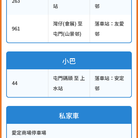
263
站
邨
灣仔(會展) 至
落車站：友愛
961
屯門(山景邨)
邨
小巴
屯門碼頭 至 上
落車站：安定
44
水站
邨
私家車
愛定商場停車場