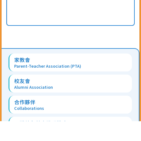
Main
家教會
navigation
Parent-Teacher Association (PTA)
校友會
Alumni Association
合作夥伴
Collaborations
全港幼兒英文歌唱比賽
Territory-wide Young Children's English Song Singing
Contest