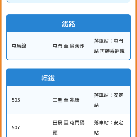
鐵路
落車站：屯門
屯馬線
屯門 至 烏溪沙
站 再轉乘輕鐵
輕鐵
落車站：安定
505
三聖 至 兆康
站
田景 至 屯門碼
落車站：安定
507
頭
站