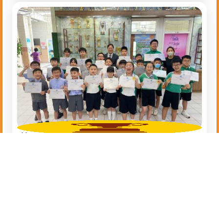
2026-07-13
香港學界創意紙飛機競技大賽
Pagination
1
2
3
4
5
6
7
8
9