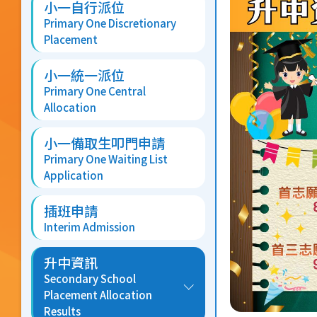
小一自行派位
Primary One Discretionary
Placement
小一統一派位
Primary One Central
Allocation
小一備取生叩門申請
Primary One Waiting List
Application
插班申請
Interim Admission
升中資訊
Secondary School
Placement Allocation
Results