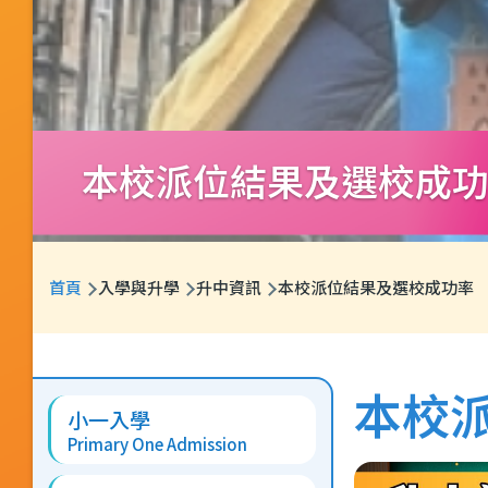
本校派位結果及選校成
導
首頁
入學與升學
升中資訊
本校派位結果及選校成功率
航
連
Main
結
本校
小一入學
navigation
Primary One Admission