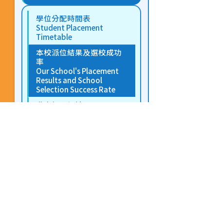
學位分配時間表
Student Placement
Timetable
本校派位結果及選校成功
率
Our School's Placement
Results and School
Selection Success Rate
升中相關網址
Links Related to
Secondary
School Admission