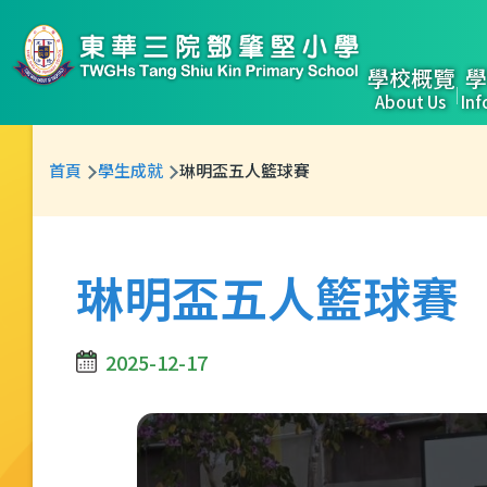
移至主內容
Main
學校概覽
學
About Us
Inf
naviga
導
首頁
學生成就
琳明盃五人籃球賽
航
連
結
琳明盃五人籃球賽
2025-12-17