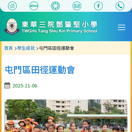
移至主內容
Main
T
navigat
導
首頁
學生成就
屯門區田徑運動會
航
連
屯門區田徑運動會
結
2025-11-06