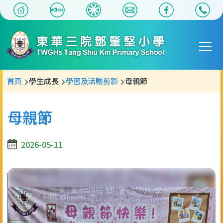
移至主內容
Main
T
navigat
導
首頁
學生成長
學習及活動剪影
母親節
航
連
母親節
結
2026-05-11