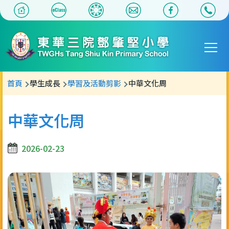
移至主內容
Main
T
navigat
導
首頁
學生成長
學習及活動剪影
中華文化周
航
連
中華文化周
結
2026-02-23